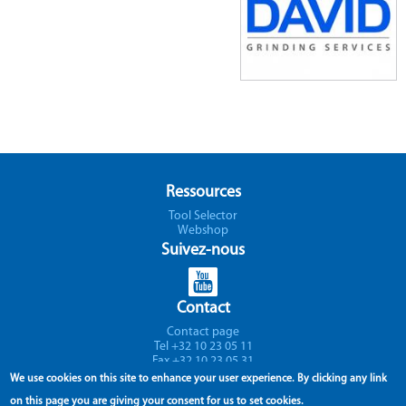
Ressources
Tool Selector
Webshop
Suivez-nous
Contact
Contact page
Tel +32 10 23 05 11
Fax +32 10 23 05 31
Support
We use cookies on this site to enhance your user experience.
By clicking any link
on this page you are giving your consent for us to set cookies.
Avenue Lavoisier 1