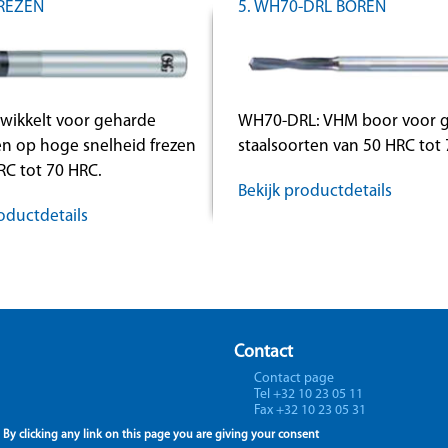
FREZEN
5. WH70-DRL BOREN
ikkelt voor geharde
WH70-DRL: VHM boor voor 
en op hoge snelheid frezen
staalsoorten van 50 HRC tot 
RC tot 70 HRC.
Bekijk productdetails
oductdetails
Contact
Contact page
Tel +32 10 23 05 11
Fax +32 10 23 05 31
By clicking any link on this page you are giving your consent