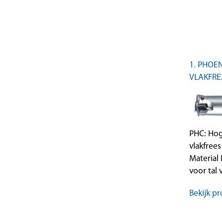
1. PHOE
VLAKFRE
PHC: Hog
vlakfre
Material
voor tal
Bekijk pr