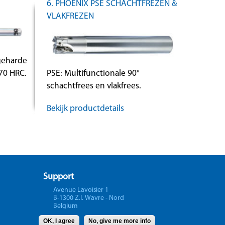
6. PHOENIX PSE SCHACHTFREZEN &
VLAKFREZEN
geharde
70 HRC.
PSE: Multifunctionale 90°
schachtfrees en vlakfrees.
Bekijk productdetails
Support
Avenue Lavoisier 1
B-1300 Z.I. Wavre - Nord
Belgium
OK, I agree
No, give me more info