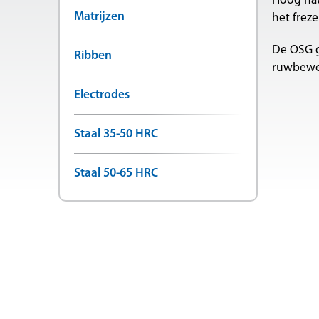
Hoog nau
Matrijzen
het frez
De OSG g
Ribben
ruwbewer
Electrodes
Staal 35-50 HRC
Staal 50-65 HRC