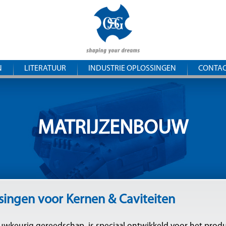
Overslaan
OSG
en naar
de
Belgium
inhoud
gaan
N
LITERATUUR
INDUSTRIE OPLOSSINGEN
CONTA
MATRIJZENBOUW
singen voor Kernen & Caviteiten