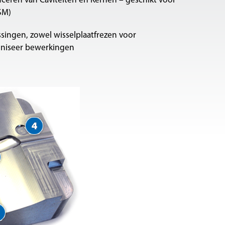
eren van Caviteiten en Kernen – geschikt voor
SM)
singen, zowel wisselplaatfrezen voor
iniseer bewerkingen